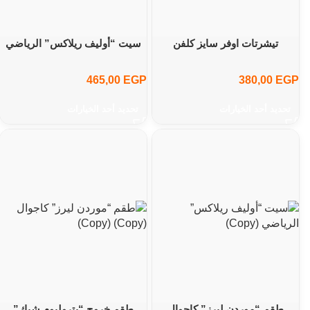
WhatsApp
تيشرتات اوفر سايز كلفن
سيت “أوليف ريلاكس” الرياضي
465,00
EGP
380,00
EGP
تحديد أحد الخيارات
تحديد أحد الخيارات
طقم “موردن ليرز” كاجوال
طقم خروج “بتروليوم شيك”