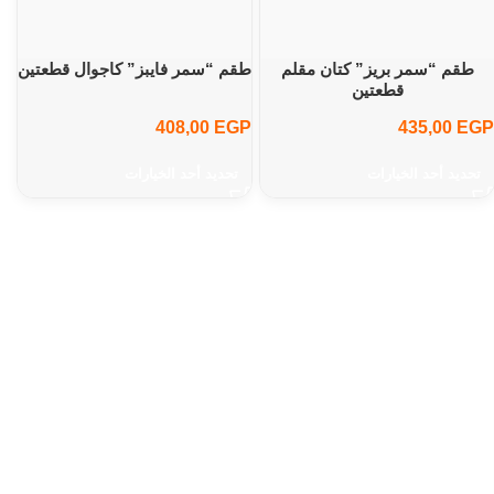
طقم “سمر بريز” كتان مقلم
طقم “سمر فايبز” كاجوال قطعتين
قطعتين
408,00
EGP
435,00
EGP
تحديد أحد الخيارات
تحديد أحد الخيارات