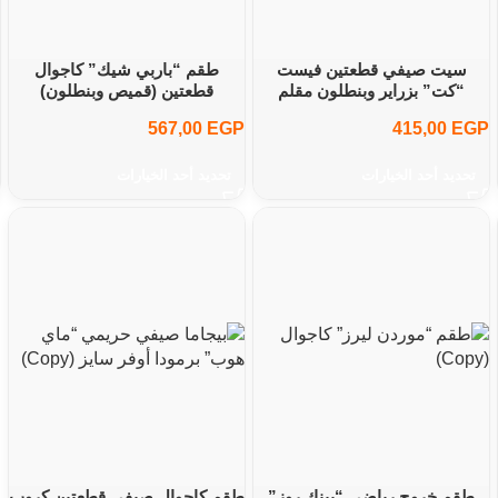
سيت صيفي قطعتين فيست
طقم “باربي شيك” كاجوال
“كت” بزراير وبنطلون مقلم
قطعتين (قميص وبنطلون)
567,00
EGP
415,00
EGP
تحديد أحد الخيارات
تحديد أحد الخيارات
طقم خروج رياضي “بينك روز”
طقم كاجوال صيفي قطعتين كروپ