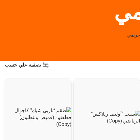
مي
حريمي
تصفية علي حسب