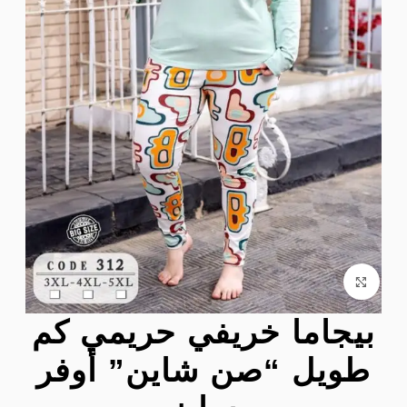
Click to enlarge
بيجاما خريفي حريمي كم
طويل “صن شاين” أوفر