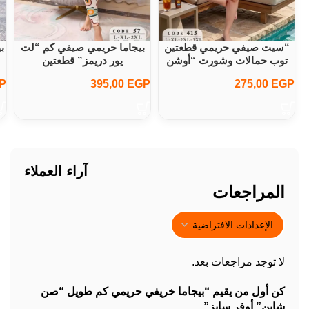
“سيت صيفي حريمي قطعتين
بيجاما حريمي صيفي كم “لت
ب
توب حمالات وشورت “أوشن
يور دريمز” قطعتين
كول
P
395,00
EGP
275,00
EGP
آراء العملاء
المراجعات
لا توجد مراجعات بعد.
كن أول من يقيم “بيجاما خريفي حريمي كم طويل “صن
شاين” أوفر سايز”