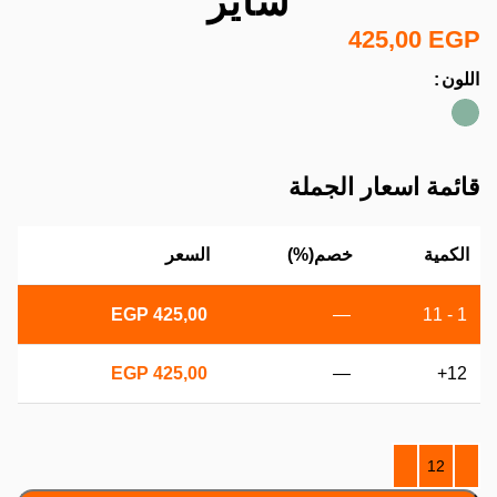
سايز
425,00
EGP
اللون
قائمة اسعار الجملة
الكمية
خصم(%)
السعر
EGP
425,00
—
1 - 11
EGP
425,00
—
12+