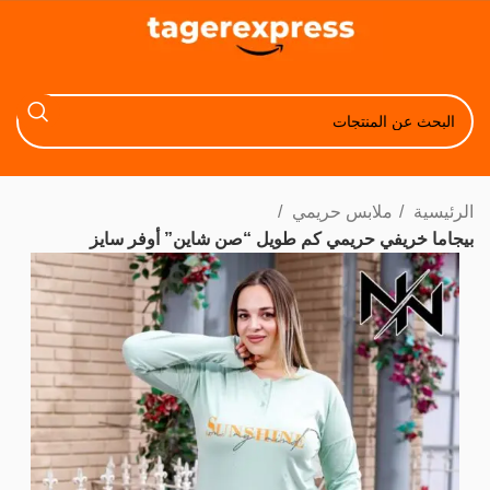
الرئيسية
ملابس حريمي
بيجاما خريفي حريمي كم طويل “صن شاين” أوفر سايز