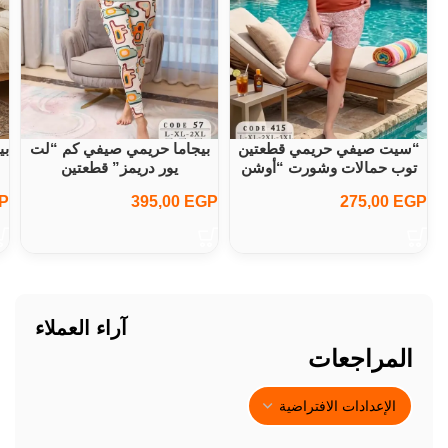
“سيت صيفي حريمي قطعتين
بيجاما حريمي صيفي كم “لت
بي
توب حمالات وشورت “أوشن
يور دريمز” قطعتين
كول
P
395,00
EGP
275,00
EGP
آراء العملاء
المراجعات