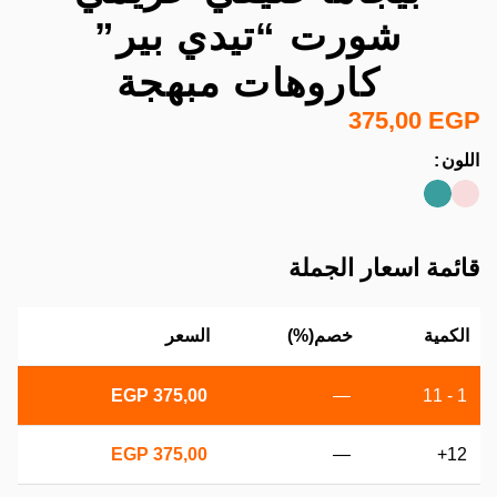
شورت “تيدي بير”
كاروهات مبهجة
375,00
EGP
اللون
قائمة اسعار الجملة
الكمية
خصم(%)
السعر
EGP
375,00
—
1 - 11
EGP
375,00
—
12+