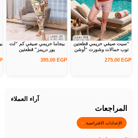
“سيت صيفي حريمي قطعتين
بيجاما حريمي صيفي كم “لت
بي
توب حمالات وشورت “أوشن
يور دريمز” قطعتين
كول
P
395,00
EGP
275,00
EGP
آراء العملاء
المراجعات