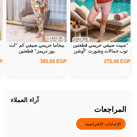
“سيت صيفي حريمي قطعتين
بيجاما حريمي صيفي كم “لت
ب
توب حمالات وشورت “أوشن
يور دريمز” قطعتين
كول
P
395,00
EGP
275,00
EGP
آراء العملاء
المراجعات