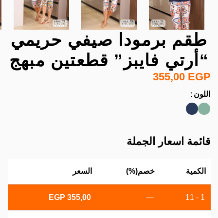
طقم برمودا صيفي حريمي
“أرتي فايبز” قطعتين مبهج
355,00
EGP
اللون
قائمة اسعار الجملة
الكمية
خصم(%)
السعر
EGP
355,00
—
1 - 11