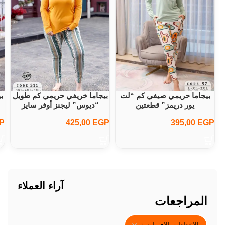
بيجاما حريمي صيفي كم “لت
بيجاما خريفي حريمي كم طويل
ب
يور دريمز” قطعتين
“ديوس” ليجنز أوفر سايز
P
425,00
EGP
395,00
EGP
آراء العملاء
المراجعات