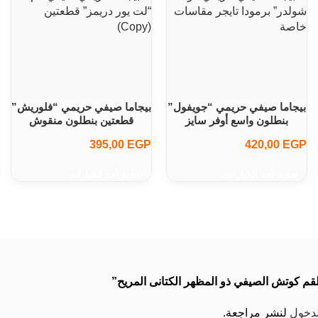
بيجاما صيفي حريمي “جويفول”
بيجاما صيفي حريمي “فلوريش”
بنطلون واسع أوفر سايز
قطعتين بنطلون منقوش
395,00
EGP
420,00
EGP
تحديد أحد الخيارات
تحديد أحد الخيارات
م كوتش الصيفي ذو المظهر الكتانى المريح”
لدخول
لنشر مراجعة.