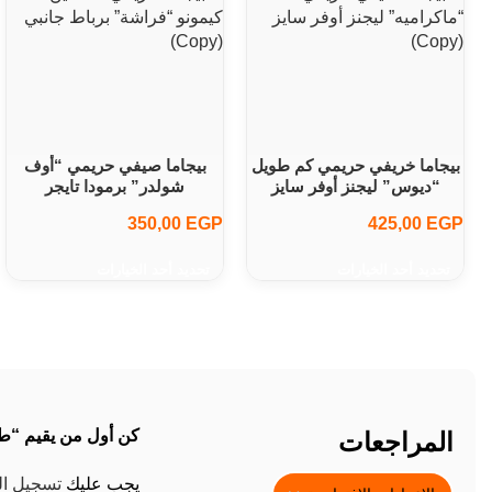
بيجاما خريفي حريمي كم طويل
بيجاما صيفي حريمي “أوف
“ديوس” ليجنز أوفر سايز
شولدر” برمودا تايجر
350,00
EGP
425,00
EGP
تحديد أحد الخيارات
تحديد أحد الخيارات
كن أول من يقيم “طق
المراجعات
يجب عليك
تسجيل ا