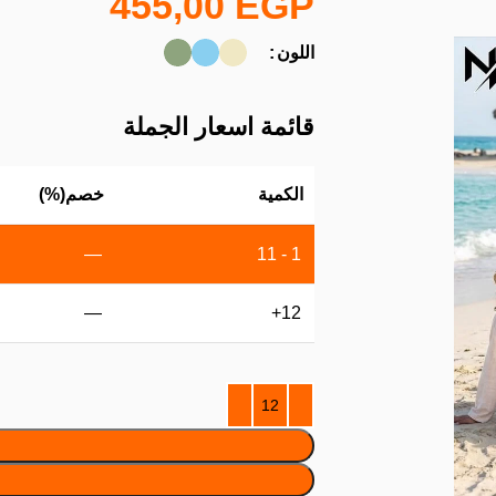
455,00
EGP
اللون
قائمة اسعار الجملة
الكمية
خصم(%)
—
1 - 11
—
12+