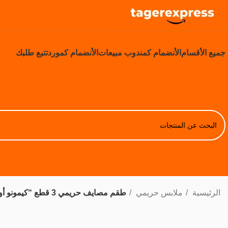
جميع الأقسام
الأنضمام كمندوب مبيعات
الأنضمام كمورد
تتبع طلبك
الرئيسية
ملابس حريمي
طقم مصايف حريمي 3 قطع “كيمونو أوراق الشجر” والبنطلون الواسع