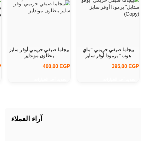
بيجاما صيفي حريمي “ماي
بيجاما صيفي حريمي أوفر سايز
هوب” برمودا أوفر سايز
بنطلون موندایز
P
400,00
EGP
395,00
EGP
تحديد أحد الخيارات
تحديد أحد الخيارات
آراء العملاء