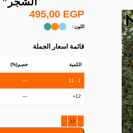
الشجر” و
495,00
EGP
اللون
قائمة اسعار الجملة
الكمية
خصم(%)
—
1 - 11
—
12+