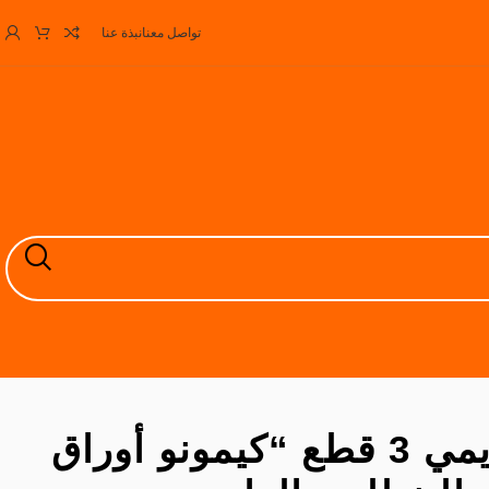
تواصل معنا
نبذة عنا
طقم مصايف حريمي 3 قطع “كيمونو أوراق