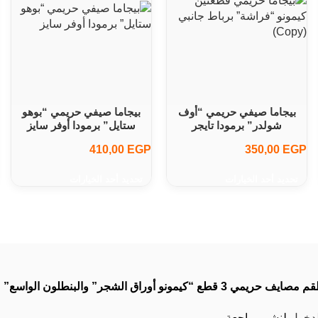
بيجاما صيفي حريمي “أوف
بيجاما صيفي حريمي “بوهو
شولدر” برمودا تايجر
ستايل” برمودا أوفر سايز
410,00
EGP
350,00
EGP
تحديد أحد الخيارات
تحديد أحد الخيارات
“كيمونو أوراق الشجر” والبنطلون الواسع”
لدخول
لنشر مراجعة.